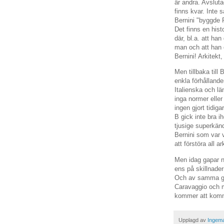
är andra. Avsluta
finns kvar. Inte
Bernini "byggde 
Det finns en his
där, bl.a. att ha
man och att han 
Bernini! Arkitekt
Men tillbaka till
enkla förhållande
Italienska och l
inga normer eller 
ingen gjort tidiga
B gick inte bra i
tjusige superkänd
Bernini som var v
att förstöra all ar
Men idag gapar n
ens på skillnade
Och av samma ge
Caravaggio och må
kommer att komm
Upplagd av
Ingema