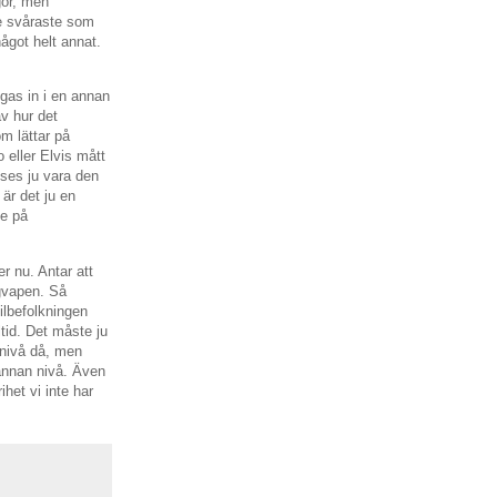
 gör, men
ke svåraste som
något helt annat.
ggas in i en annan
av hur det
m lättar på
 eller Elvis mått
nses ju vara den
är det ju en
ke på
r nu. Antar att
gvapen. Så
ilbefolkningen
lltid. Det måste ju
 nivå då, men
 annan nivå. Även
het vi inte har