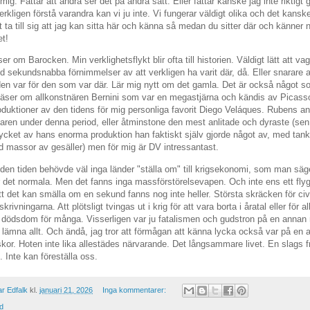
 mig. Fattar att andra ser det på andra sätt. Eller fattar kanske jag inte riktigt
erkligen förstå varandra kan vi ju inte. Vi fungerar väldigt olika och det kans
 ut ta till sig att jag kan sitta här och känna så medan du sitter där och känner 
t!
r om Barocken. Min verklighetsflykt blir ofta till historien. Väldigt lätt att va
d sekundsnabba förnimmelser av att verkligen ha varit där, då. Eller snarare 
den var för den som var där. Lär mig nytt om det gamla. Det är också något so
 Läser om allkonstnären Bernini som var en megastjärna och kändis av Picasso
oduktioner av den tidens för mig personliga favorit Diego Veláques. Rubens a
aren under denna period, eller åtminstone den mest anlitade och dyraste (sen 
cket av hans enorma produktion han faktiskt själv gjorde något av, med tan
d massor av gesäller) men för mig är DV intressantast.
 den tiden behövde väl inga länder "ställa om" till krigsekonomi, som man säge
 det normala. Men det fanns inga massförstörelsevapen. Och inte ens ett fly
t det kan smälla om en sekund fanns nog inte heller. Största skräcken för civ
krivningarna. Att plötsligt tvingas ut i krig för att vara borta i åratal eller för a
dödsdom för många. Visserligen var ju fatalismen och gudstron på en annan
s lämna allt. Och ändå, jag tror att förmågan att känna lycka också var på en
skor. Hoten inte lika allestädes närvarande. Det långsammare livet. En slags fri
 Inte kan föreställa oss.
r Edfalk
kl.
januari 21, 2026
Inga kommentarer:
ld