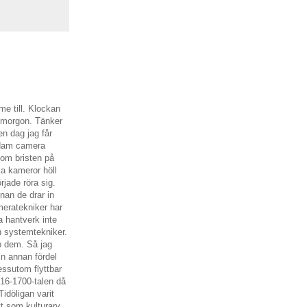
e till. Klockan
na morgon. Tänker
en dag jag får
rdam camera
tom bristen på
a kameror höll
jade röra sig.
nan de drar in
meratekniker har
a hantverk inte
ch systemtekniker.
p dem. Så jag
n annan fördel
essutom flyttbar
16-1700-talen då
Tidöligan varit
tt som kulturarv