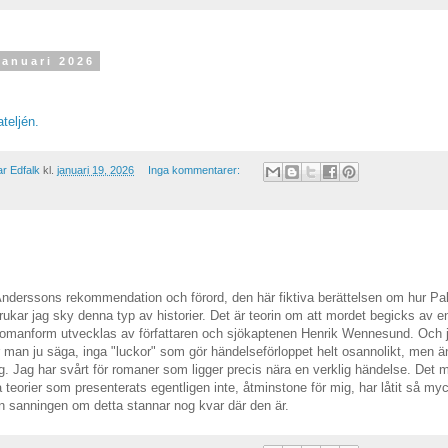
januari 2026
teljén.
r Edfalk
kl.
januari 19, 2026
Inga kommentarer:
nderssons rekommendation och förord, den här fiktiva berättelsen om hur P
 brukar jag sky denna typ av historier. Det är teorin om att mordet begicks av
 romanform utvecklas av författaren och sjökaptenen Henrik Wennesund. Och j
 man ju säga, inga "luckor" som gör händelseförloppet helt osannolikt, men ä
mig. Jag har svårt för romaner som ligger precis nära en verklig händelse. Det
 teorier som presenterats egentligen inte, åtminstone för mig, har låtit så my
 sanningen om detta stannar nog kvar där den är.