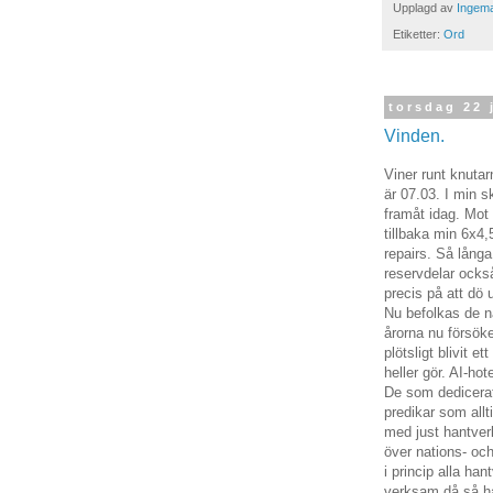
Upplagd av
Ingema
Etiketter:
Ord
torsdag 22 
Vinden.
Viner runt knuta
är 07.03. I min s
framåt idag. Mot 
tillbaka min 6x4
repairs. Så lång
reservdelar ocks
precis på att dö 
Nu befolkas de n
årorna nu försöke
plötsligt blivit 
heller gör. AI-ho
De som dedicerat
predikar som all
med just hantverk
över nations- oc
i princip alla ha
verksam då så had