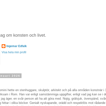
ag om konsten och livet.
Ingemar Edfalk
Visa hela min profil
anuari 2026
mini hette en stenhuggare, skulptör, arkitekt och på alla områden konstnär i 
erksam i Rom. Han var enligt samstämmiga uppgifter, enligt vad jag kan se i d
 jag äger, en svår person att ha att göra med. Nojig, grälsjuk, överspänd, svå
hittar i olika böcker. Genialt nyskapande, orädd och respektlös mot rådande