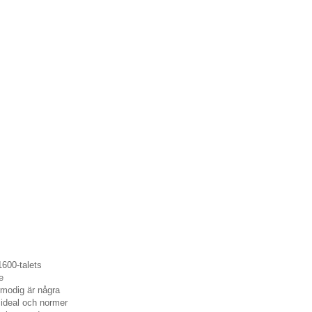
1600-talets
e
rmodig är några
 ideal och normer