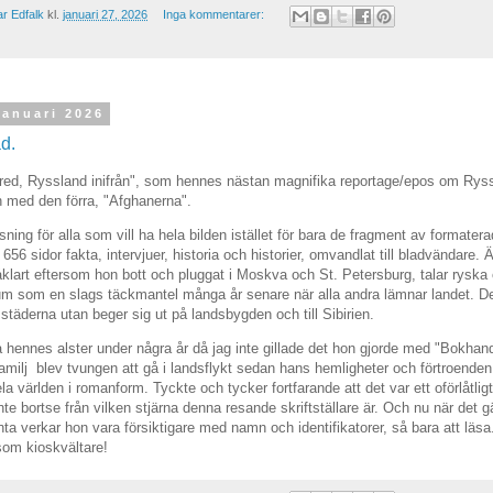
r Edfalk
kl.
januari 27, 2026
Inga kommentarer:
januari 2026
d.
fred, Ryssland inifrån", som hennes nästan magnifika reportage/epos om Ryss
och med den förra, "Afghanerna".
ning för alla som vill ha hela bilden istället för bara de fragment av formater
 656 sidor fakta, intervjuer, historia och historier, omvandlat till bladvändare.
klart eftersom hon bott och pluggat i Moskva och St. Petersburg, talar ryska
um som en slags täckmantel många år senare när alla andra lämnar landet. D
städerna utan beger sig ut på landsbygden och till Sibirien.
sa hennes alster under några år då jag inte gillade det hon gjorde med "Bokhand
amilj blev tvungen att gå i landsflykt sedan hans hemligheter och förtroende
la världen i romanform. Tyckte och tycker fortfarande att det var ett oförlåtli
 inte bortse från vilken stjärna denna resande skriftställare är. Och nu när det g
a verkar hon vara försiktigare med namn och identifikatorer, så bara att läsa
som kioskvältare!