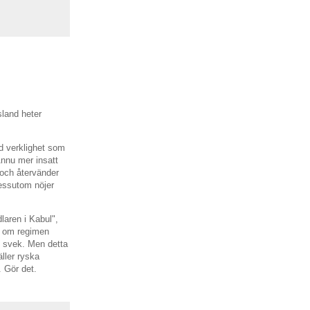
land heter
ad verklighet som
 Ännu mer insatt
 och återvänder
essutom nöjer
laren i Kabul",
n om regimen
gt svek. Men detta
äller ryska
. Gör det.