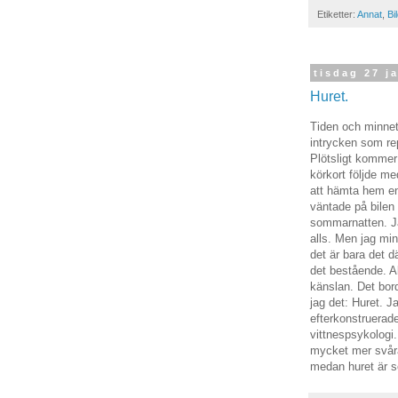
Etiketter:
Annat
,
Bi
tisdag 27 j
Huret.
Tiden och minnet 
intrycken som re
Plötsligt kommer
körkort följde me
att hämta hem en 
väntade på bilen 
sommarnatten. Jag
alls. Men jag min
det är bara det d
det bestående. Al
känslan. Det bord
jag det: Huret. J
efterkonstruerad
vittnespsykologi
mycket mer svåråt
medan huret är se