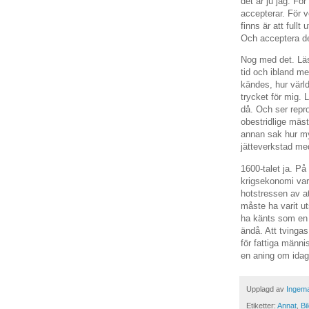
det är ju jag. För
accepterar. För v
finns är att fullt
Och acceptera de
Nog med det. Läse
tid och ibland me
kändes, hur värl
trycket för mig.
då. Och ser repr
obestridlige mäst
annan sak hur my
jätteverkstad me
1600-talet ja. På
krigsekonomi var
hotstressen av at
måste ha varit uts
ha känts som en 
ändå. Att tvinga
för fattiga männi
en aning om idag.
Upplagd av
Ingema
Etiketter:
Annat
,
Bi