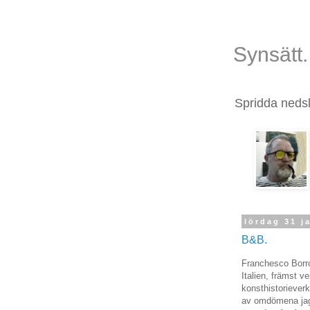
Synsätt.
Spridda nedsl
lördag 31 j
B&B.
Franchesco Borro
Italien, främst v
konsthistorieverk
av omdömena jag 