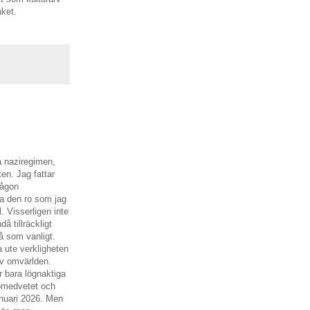
aket.
a naziregimen,
en. Jag fattar
någon
ha den ro som jag
. Visserligen inte
å tillräckligt
på som vanligt.
 ute verkligheten
 av omvärlden.
ir bara lögnaktiga
 omedvetet och
anuari 2026. Men