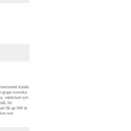
almemordet kunde
 en grupp svenska
a, välskrivet och
ndå, för
 man får ge HW är
cket mer