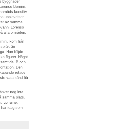
ns byggnader
Lorenso Bernini.
samtids konstliv.
na upplevelser
 ritat av samme
ovanni Lorenso
 på alla områden.
rnini, kom från
a språk än
ga. Han följde
ska figurer. Något
lt samtida. B och
rontation. Den
yskapande retade
åste vara sänd för
änker nog inte
på samma plats.
 Lorraine,
i har idag som