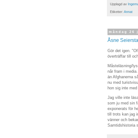
Upplagd av
Ingema
Etiketter:
Annat
måndag 26 
Åsne Seiersta
Gör det igen. "O
överträffar till 
Måsteläsning/lyss
når fram i media.
än Afghanerna så
nu med turistvis
hon sig inte med 
Jag ville inte lä
som ju med sin f
exponerats för he
till trots kan jag
vänner och bekant
Samtidshistoria 