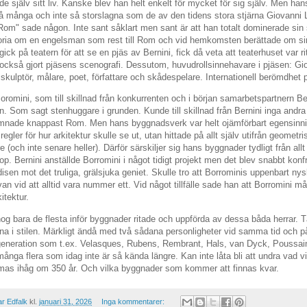
de själv sitt liv. Kanske blev han helt enkelt för mycket för sig själv. Men ha
 så många och inte så storslagna som de av den tidens stora stjärna Giovanni 
Rom" sade någon. Inte sant såklart men sant är att han totalt dominerade sin 
toria om en engelsman som rest till Rom och vid hemkomsten berättade om si
n gick på teatern för att se en pjäs av Bernini, fick då veta att teaterhuset var
också gjort pjäsens scenografi. Dessutom, huvudrollsinnehavare i pjäsen: Gi
, skulptör, målare, poet, författare och skådespelare. Internationell berömdhet
 Boromini, som till skillnad från konkurrenten och i början samarbetspartnern Be
n. Som sagt stenhuggare i grunden. Kunde till skillnad från Bernini inga andr
ämnade knappast Rom. Men hans byggnadsverk var helt ojämförbart egensinni
regler för hur arkitektur skulle se ut, utan hittade på allt själv utifrån geometri
re (och inte senare heller). Därför särskiljer sig hans byggnader tydligt från al
hop. Bernini anställde Borromini i något tidigt projekt men det blev snabbt konf
isen mot det truliga, grälsjuka geniet. Skulle tro att Borrominis uppenbart n
an vid att alltid vara nummer ett. Vid något tillfälle sade han att Borromini m
kitektur.
og bara de flesta inför byggnader ritade och uppförda av dessa båda herrar. T
rna i stilen. Märkligt ändå med två sådana personligheter vid samma tid och 
neration som t.ex. Velasques, Rubens, Rembrant, Hals, van Dyck, Poussain,
nga flera som idag inte är så kända längre. Kan inte låta bli att undra vad v
as ihåg om 350 år. Och vilka byggnader som kommer att finnas kvar.
r Edfalk
kl.
januari 31, 2026
Inga kommentarer: