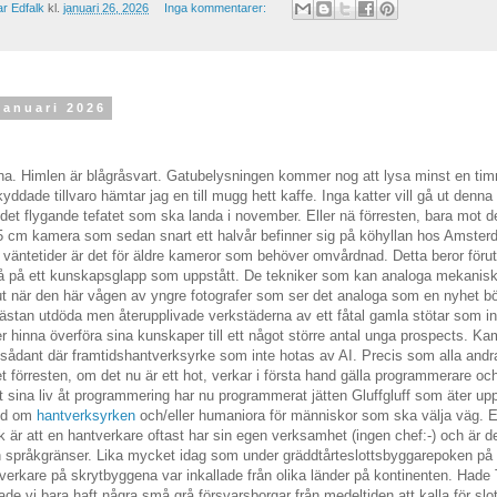
r Edfalk
kl.
januari 26, 2026
Inga kommentarer:
januari 2026
rna. Himlen är blågråsvart. Gatubelysningen kommer nog att lysa minst en timm
kyddade tillvaro hämtar jag en till mugg hett kaffe. Inga katter vill gå ut den
det flygande tefatet som ska landa i november. Eller nä förresten, bara mot d
,5 cm kamera som sedan snart ett halvår befinner sig på köhyllan hos Amste
a väntetider är det för äldre kameror som behöver omvårdnad. Detta beror föru
å på ett kunskapsglapp som uppstått. De tekniker som kan analoga mekanisk
ut när den här vågen av yngre fotografer som ser det analoga som en nyhet bör
ästan utdöda men återupplivade verkstäderna av ett fåtal gamla stötar som in
r hinna överföra sina kunskaper till ett något större antal unga prospects. Ka
ett sådant där framtidshantverksyrke som inte hotas av AI. Precis som alla andr
tet förresten, om det nu är ett hot, verkar i första hand gälla programmerare o
 sina liv åt programmering har nu programmerat jätten Gluffgluff som äter up
tid om
hantverksyrken
och/eller humaniora för människor som ska välja väg. E
 är att en hantverkare oftast har sin egen verksamhet (ingen chef:-) och är d
h språkgränser. Lika mycket idag som under gräddtårteslottsbyggarepoken på 
ntverkare på skrytbyggena var inkallade från olika länder på kontinenten. Hade 
e vi bara haft några små grå försvarsborgar från medeltiden att kalla för slo