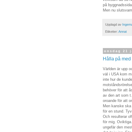
på byggnadssidan.
Men nu slutsvaml
Upplagd av
Ingema
Etiketter:
Annat
onsdag 21 j
Hålla på med 
Världen är upp o
väl i USA kom mån
inte hur de kunde
motståndsrörelse
behöver för att å
av den art som t.
oroande för att o
Men kanske ska m
för en stund. Tyv
Och resulterar oft
för mig. Oviktig
ungefär den mest