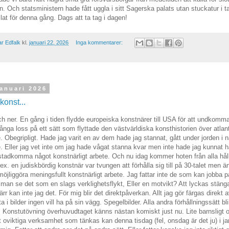
 Och statsministern hade fått uggla i sitt Sagerska palats utan stuckatur i t
at för denna gång. Dags att ta tag i dagen!
r Edfalk
kl.
januari 22, 2026
Inga kommentarer:
anuari 2026
konst...
ch ner. En gång i tiden flydde europeiska konstnärer till USA för att undkomm
ga loss på ett sätt som flyttade den västvärldiska konsthistorien över atlant
. Obegripligt. Hade jag varit en av dem hade jag stannat, gått under jorden i 
. Eller jag vet inte om jag hade vågat stanna kvar men inte hade jag kunnat 
stadkomma något konstnärligt arbete. Och nu idag kommer hoten från alla håll
ex. en judiskbördig konstnär var tvungen att förhålla sig till på 30-talet men änd
möjliggöra meningsfullt konstnärligt arbete. Jag fattar inte de som kan jobba 
an se det som en slags verklighetsflykt, Eller en motvikt? Att lyckas stänga
ärr kan inte jag det. För mig blir det direktpåverkan. Allt jag gör färgas direkt
a i bilder ingen vill ha på sin vägg. Spegelbilder. Alla andra förhållningssätt bl
a. Konstutövning överhuvudtaget känns nästan komiskt just nu. Lite barnsligt
 oviktiga verksamhet som tänkas kan denna tisdag (fel, onsdag är det ju) i j