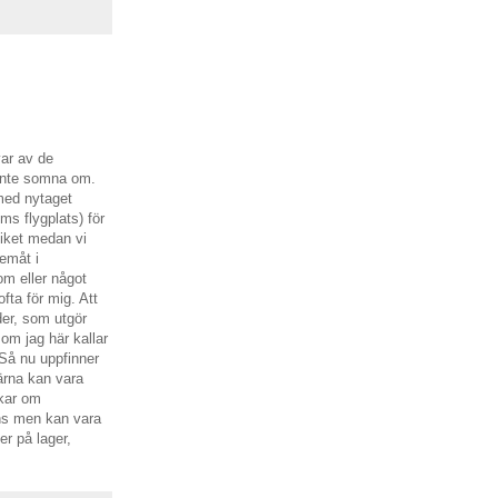
var av de
 inte somna om.
 med nytaget
ms flygplats) för
fiket medan vi
hemåt i
om eller något
fta för mig. Att
lder, som utgör
som jag här kallar
 Så nu uppfinner
gärna kan vara
skar om
ns men kan vara
er på lager,