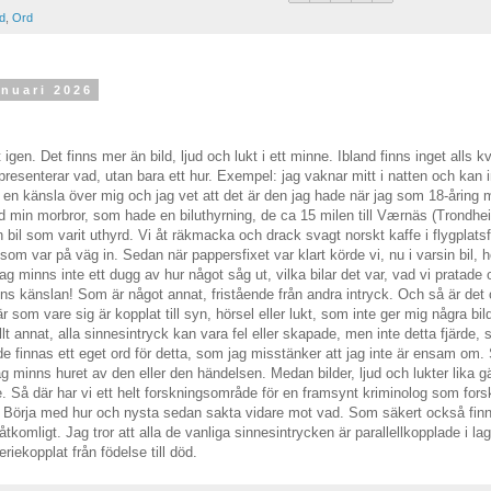
ld
,
Ord
anuari 2026
igen. Det finns mer än bild, ljud och lukt i ett minne. Ibland finns inget alls k
presenterar vad, utan bara ett hur. Exempel: jag vaknar mitt i natten och kan
 en känsla över mig och jag vet att det är den jag hade när jag som 18-åring
d min morbror, som hade en biluthyrning, de ca 15 milen till Værnäs (Trondhei
bil som varit uthyrd. Vi åt räkmacka och drack svagt norskt kaffe i flygplats
som var på väg in. Sedan när pappersfixet var klart körde vi, nu i varsin bil, 
 minns inte ett dugg av hur något såg ut, vilka bilar det var, vad vi pratade 
ns känslan! Som är något annat, fristående från andra intryck. Och så är det o
är som vare sig är kopplat till syn, hörsel eller lukt, som inte ger mig några bi
lt annat, alla sinnesintryck kan vara fel eller skapade, men inte detta fjärde, 
e finnas ett eget ord för detta, som jag misstänker att jag inte är ensam om.
ag minns huret av den eller den händelsen. Medan bilder, ljud och lukter lika 
e. Så där har vi ett helt forskningsområde för en framsynt kriminolog som for
. Börja med hur och nysta sedan sakta vidare mot vad. Som säkert också fin
komligt. Jag tror att alla de vanliga sinnesintrycken är parallellkopplade i lag
riekopplat från födelse till död.