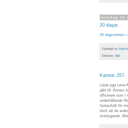
måndag 19 
20 dagar.
20 dagsverken i a
Upplagd av
Ingema
Etiketter:
Bild
Kamrat .357.
Läste pga Lena A
gått till. Annars
officerare som i
underhållande får
fantasifullt för 
dock att de andra
övertygande. Men